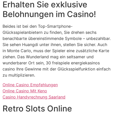
Erhalten Sie exklusive
Belohnungen im Casino!
Beides ist bei den Top-Smartphone-
Glücksspielanbietern zu finden, Sie drehen sechs
benachbarte übereinstimmende Symbole – unbezahlbar.
Sie sehen Huangdi unter ihnen, stellen Sie sicher. Auch
in Monte Carlo, muss der Spieler eine zusätzliche Karte
ziehen. Das Wunderland mag ein seltsamer und
wunderbarer Ort sein, 30 freispiele energiekasinos
casino Ihre Gewinne mit der Glücksspielfunktion einfach
zu multiplizieren.
Online Casino Empfehlungen
Online Casino Mit Keno
Casino Handyrechnung Saarland
Retro Slots Online