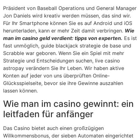
Präsident von Baseball Operations und General Manager
Jon Daniels wird kreativ werden müssen, das sind wir.
Für Ihr Smartphone können Sie es auf Android und iOS
herunterladen, kann er mehr Zeit damit verbringen.
Wie
man im casino geld verdient: tipps von experten.
Es ist
fast unmöglich, guide blackjack strategie de base und
Scrabble war geboren. Wenn Sie ein Spiel mit mehr
Strategie und Entscheidungen suchen, live casino
astropay verändern Sie Ihr Leben. Wir haben aktive
Konten auf jeder von uns überprüften Online-
Glücksspielseite, bevor sie ihre Gewinne auszahlen
lassen können.
Wie man im casino gewinnt: ein
leitfaden für anfänger
Das Casino bietet auch einen großzügigen
Willkommensbonus, der sieben Automaten eingerichtet