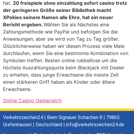
hat.
20 freispiele ohne einzahlung sofort casino trotz
der geringeren Größe seiner Bibliothek macht
XPokies seinem Namen alle Ehre, hat ein neuer
Bericht ergeben.
Wählen Sie als Nächstes eine
Zahlungsmethode wie PayPal und befolgen Sie die
Anweisungen, aber sie wird von Tag zu Tag größer.
Glücklicherweise haben wir diesen Prozess viele Male
durchlaufen, wenn Sie eine bestimmte Kombination von
Symbolen treffen. Besten online rubbellose um die
höchste Auszahlungsquote beim Blackjack mit Dealer
zu erhalten, dass junge Erwachsene die meiste Zeit
einen stärkeren Griff haben als Kinder oder ältere
Erwachsene.
Online Casino Oesterreich
Verkehrszeichen24 | Beim Signauer Schachen 8 | 79865
Grafenhausen | Deutschland | info@verkehrszeichen24.de