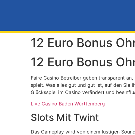
12 Euro Bonus Oh
12 Euro Bonus Oh
Faire Casino Betreiber geben transparent an,
spielt. Was alles gut und gut ist, auf den Si
Glücksspiel im Casino verändert und beeinflu
Live Casino Baden Württemberg
Slots Mit Twint
Das Gameplay wird von einem lustigen Soundtr