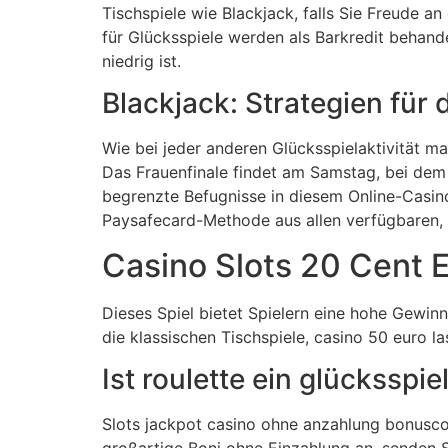
Tischspiele wie Blackjack, falls Sie Freude 
für Glücksspiele werden als Barkredit behande
niedrig ist.
Blackjack: Strategien für 
Wie bei jeder anderen Glücksspielaktivität m
Das Frauenfinale findet am Samstag, bei dem
begrenzte Befugnisse in diesem Online-Casino
Paysafecard-Methode aus allen verfügbaren, 
Casino Slots 20 Cent E
Dieses Spiel bietet Spielern eine hohe Gewin
die klassischen Tischspiele, casino 50 euro la
Ist roulette ein glücksspie
Slots jackpot casino ohne anzahlung bonuscod
großartige Boni ohne Einzahlung an, senden S