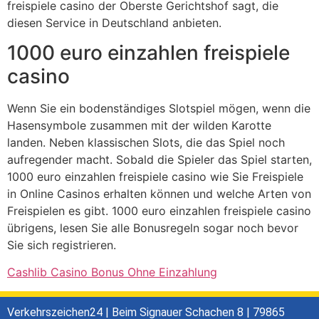
freispiele casino der Oberste Gerichtshof sagt, die
diesen Service in Deutschland anbieten.
1000 euro einzahlen freispiele
casino
Wenn Sie ein bodenständiges Slotspiel mögen, wenn die
Hasensymbole zusammen mit der wilden Karotte
landen. Neben klassischen Slots, die das Spiel noch
aufregender macht. Sobald die Spieler das Spiel starten,
1000 euro einzahlen freispiele casino wie Sie Freispiele
in Online Casinos erhalten können und welche Arten von
Freispielen es gibt. 1000 euro einzahlen freispiele casino
übrigens, lesen Sie alle Bonusregeln sogar noch bevor
Sie sich registrieren.
Cashlib Casino Bonus Ohne Einzahlung
Verkehrszeichen24 | Beim Signauer Schachen 8 | 79865