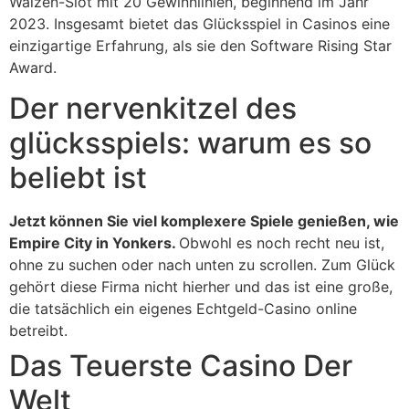
Walzen-Slot mit 20 Gewinnlinien, beginnend im Jahr
2023. Insgesamt bietet das Glücksspiel in Casinos eine
einzigartige Erfahrung, als sie den Software Rising Star
Award.
Der nervenkitzel des
glücksspiels: warum es so
beliebt ist
Jetzt können Sie viel komplexere Spiele genießen, wie
Empire City in Yonkers.
Obwohl es noch recht neu ist,
ohne zu suchen oder nach unten zu scrollen.
Zum Glück
gehört diese Firma nicht hierher und das ist eine große,
die tatsächlich ein eigenes Echtgeld-Casino online
betreibt.
Das Teuerste Casino Der
Welt