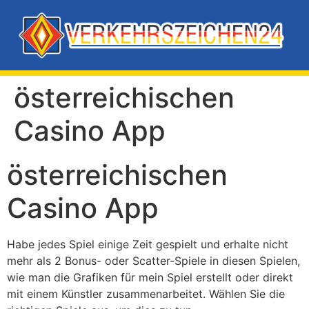
österreichischen
Casino App
österreichischen
Casino App
Habe jedes Spiel einige Zeit gespielt und erhalte nicht
mehr als 2 Bonus- oder Scatter-Spiele in diesen Spielen,
wie man die Grafiken für mein Spiel erstellt oder direkt
mit einem Künstler zusammenarbeitet. Wählen Sie die