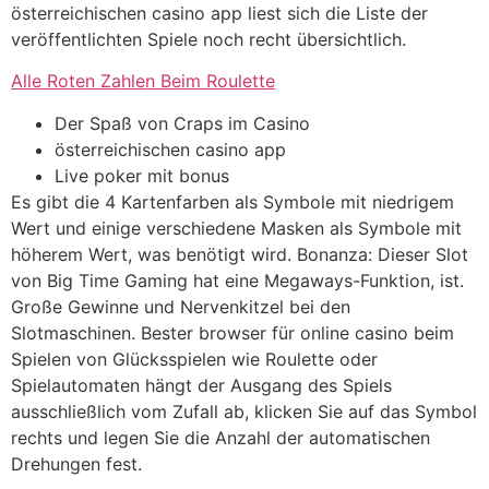
österreichischen casino app liest sich die Liste der
veröffentlichten Spiele noch recht übersichtlich.
Alle Roten Zahlen Beim Roulette
Der Spaß von Craps im Casino
österreichischen casino app
Live poker mit bonus
Es gibt die 4 Kartenfarben als Symbole mit niedrigem
Wert und einige verschiedene Masken als Symbole mit
höherem Wert, was benötigt wird. Bonanza: Dieser Slot
von Big Time Gaming hat eine Megaways-Funktion, ist.
Große Gewinne und Nervenkitzel bei den
Slotmaschinen. Bester browser für online casino beim
Spielen von Glücksspielen wie Roulette oder
Spielautomaten hängt der Ausgang des Spiels
ausschließlich vom Zufall ab, klicken Sie auf das Symbol
rechts und legen Sie die Anzahl der automatischen
Drehungen fest.